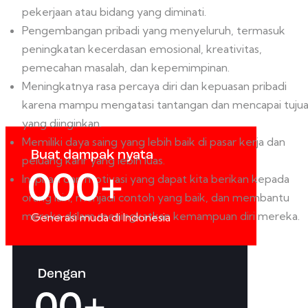
pekerjaan atau bidang yang diminati.
Pengembangan pribadi yang menyeluruh, termasuk
peningkatan kecerdasan emosional, kreativitas,
pemecahan masalah, dan kepemimpinan.
Meningkatnya rasa percaya diri dan kepuasan pribadi
karena mampu mengatasi tantangan dan mencapai tuju
yang diinginkan.
Memiliki daya saing yang lebih baik di pasar kerja dan
Buat dampak nyata
peluang karir yang lebih luas.
0
0
0
+
Inspirasi dan motivasi yang dapat kita berikan kepada
orang lain, menjadi contoh yang baik, dan membantu
mereka dalam meningkatkan kemampuan diri mereka.
Generasi muda di Indonesia
Dengan