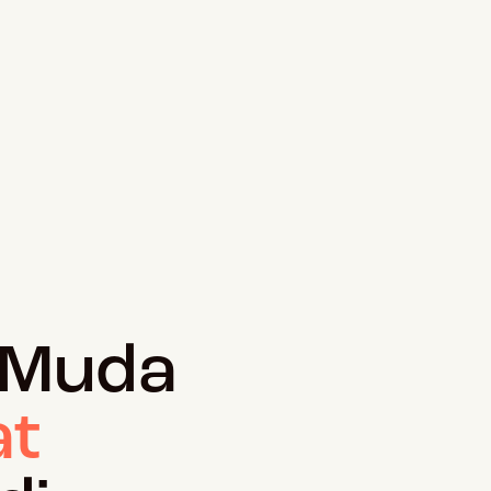
 Muda
at