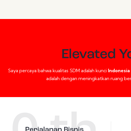
Elevated Y
Saya percaya bahwa kualitas SDM adalah kunci
Indonesia
adalah dengan meningkatkan ruang be
Perjalanan Bisnis