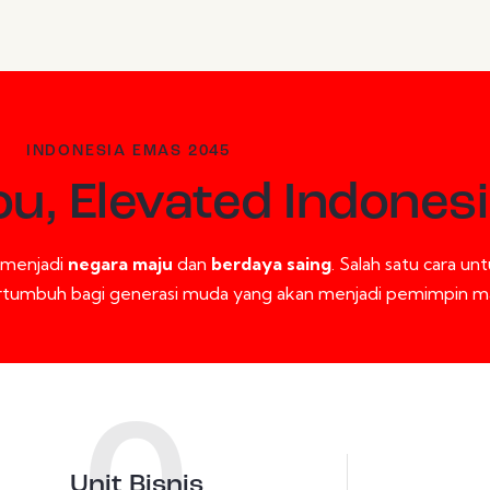
INDONESIA EMAS 2045
ou, Elevated Indones
menjadi
negara maju
dan
berdaya saing
. Salah satu cara un
rtumbuh bagi generasi muda yang akan menjadi pemimpin m
Unit Bisnis