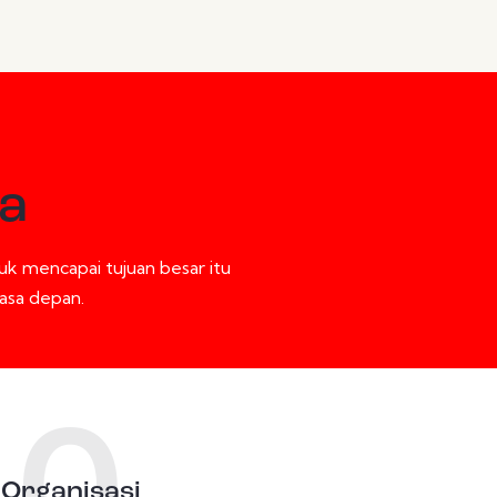
ia
tuk mencapai tujuan besar itu
asa depan.
Organisasi