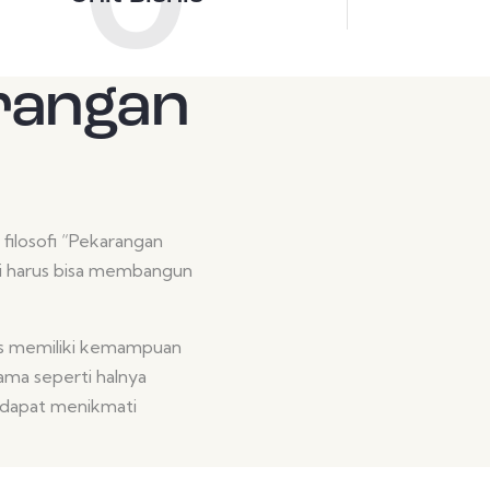
0
arangan
 filosofi “Pekarangan
aki harus bisa membangun
rus memiliki kemampuan
ma seperti halnya
 dapat menikmati